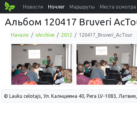
Новости
Ночлег
Маршруты
Места осмотра
Альбом 120417 Bruveri AcTo
Начало
xArchive
2012
120417_Bruveri_AcTour
© Lauku сelotajs, Ул. Калнциема 40, Рига LV-1083, Латвия,