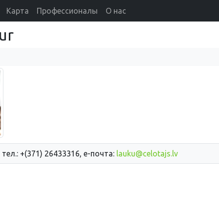
Карта
Профессионалы
О нас
ur
 тел.: +(371) 26433316, е-почта:
lauku@celotajs.lv