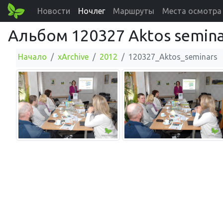
Новости
Ночлег
Маршруты
Места осмотра
Альбом 120327 Aktos semina
Начало
xArchive
2012
120327_Aktos_seminars