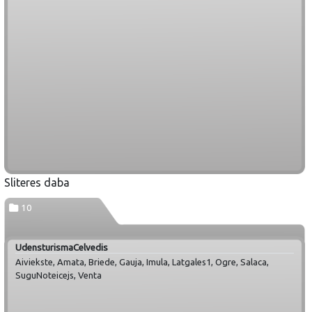
Sliteres daba
10
UdensturismaCelvedis
Aiviekste, Amata, Briede, Gauja, Imula, Latgales1, Ogre, Salaca,
SuguNoteicejs, Venta