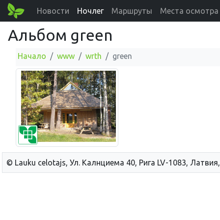
Новости
Ночлег
Маршруты
Места осмотра
Альбом green
Начало
www
wrth
green
© Lauku сelotajs, Ул. Калнциема 40, Рига LV-1083, Латвия,