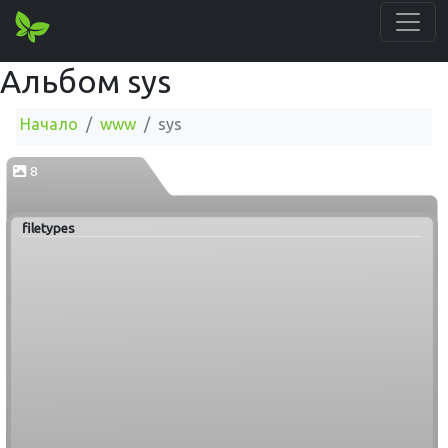
Альбом sys
Начало
www
sys
8
filetypes