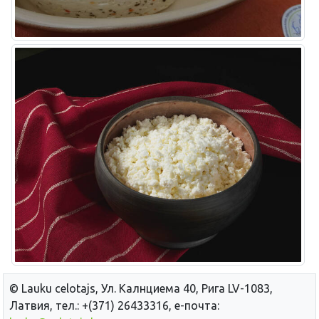
© Lauku сelotajs, Ул. Калнциема 40, Рига LV-1083,
Латвия, тел.: +(371) 26433316, е-почта: