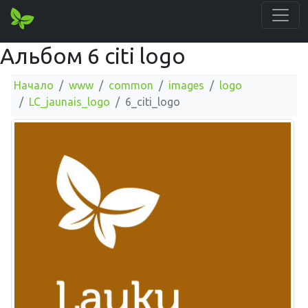
Альбом 6 citi logo
Начало
www
common
images
logo
LC_jaunais_logo
6_citi_logo