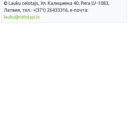
© Lauku сelotajs, Ул. Калнциема 40, Рига LV-1083,
Латвия, тел.: +(371) 26433316, е-почта:
lauku@celotajs.lv