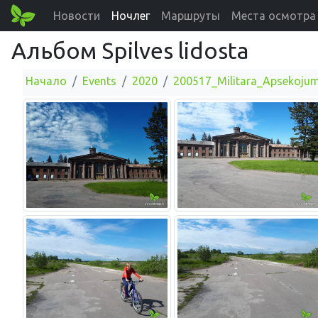
Новости
Ночлег
Маршруты
Места осмотра
Альбом Spilves lidosta
Начало
Events
2020
200517_Militara_Apsekojum