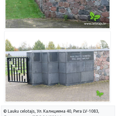
© Lauku сelotajs, Ул. Калнциема 40, Рига LV-1083,