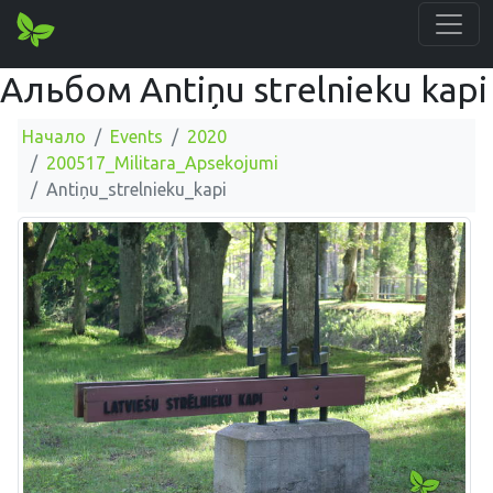
Альбом Antiņu strelnieku kapi
Начало
Events
2020
200517_Militara_Apsekojumi
Antiņu_strelnieku_kapi