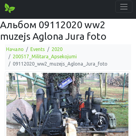
Альбом 09112020 ww2
muzejs Aglona Jura foto
Начало
Events
2020
200517_Militara_Apsekojumi
09112020_ww2_muzejs_Aglona_Jura_foto