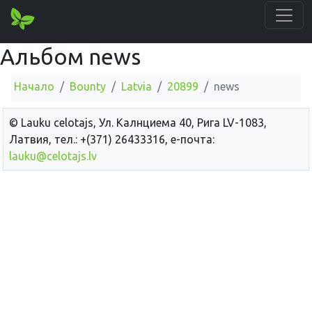
Альбом news
Начало
Bounty
Latvia
20899
news
© Lauku сelotajs, Ул. Калнциема 40, Рига LV-1083,
Латвия, тел.: +(371) 26433316, е-почта:
lauku@celotajs.lv