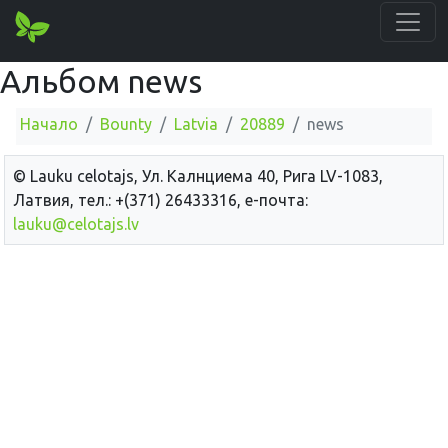
Альбом news
Начало
Bounty
Latvia
20889
news
© Lauku сelotajs, Ул. Калнциема 40, Рига LV-1083,
Латвия, тел.: +(371) 26433316, е-почта:
lauku@celotajs.lv