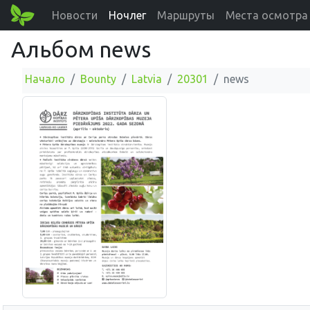
Новости
Ночлег
Маршруты
Места осмотра
Альбом news
Начало
Bounty
Latvia
20301
news