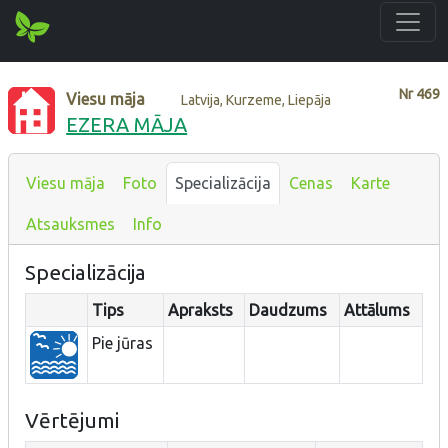
Nr
469
Viesu māja
Latvija, Kurzeme, Liepāja
EZERA MĀJA
Viesu māja
Foto
Specializācija
Cenas
Karte
Atsauksmes
Info
Specializācija
Tips
Apraksts
Daudzums
Attālums
Pie jūras
Vērtējumi