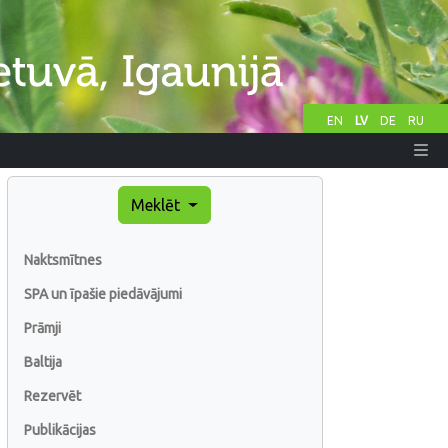
EN
LV
DE
RU
Meklēt
Naktsmītnes
SPA un īpašie piedāvājumi
Prāmji
Baltija
Rezervēt
Publikācijas