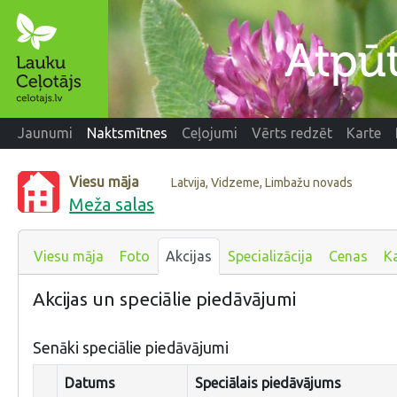
Jaunumi
Naktsmītnes
Ceļojumi
Vērts redzēt
Karte
Viesu māja
Latvija, Vidzeme, Limbažu novads
Meža salas
Viesu māja
Foto
Akcijas
Specializācija
Cenas
K
Akcijas un speciālie piedāvājumi
Senāki speciālie piedāvājumi
Datums
Speciālais piedāvājums