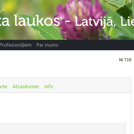
Profesionāļiem
Par mums
Nr
728
arte
Atsauksmes
Info