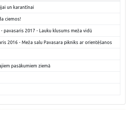
jai un karantīnai
da ciemos!
" - pavasaris 2017 - Lauku klusums meža vidū
aris 2016 - Meža salu Pavasara pikniks ar orientēšanos
vajiem pasākumiem ziemā