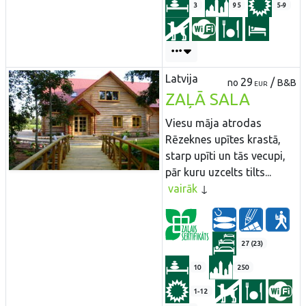
3
95
5-9
Latvija
29
/
no
B&B
EUR
ZAĻĀ SALA
Viesu māja atrodas
Rēzeknes upītes krastā,
starp upīti un tās vecupi,
pār kuru uzcelts tilts...
vairāk
27 (23)
10
250
1-12