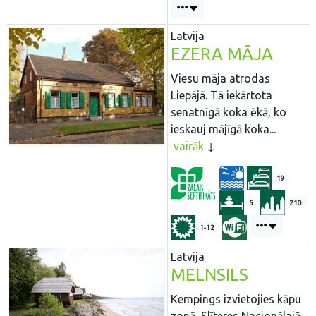
Latvija
EZERA MĀJA
Viesu māja atrodas
Liepājā. Tā iekārtota
senatnīgā koka ēkā, ko
ieskauj mājīgā koka...
vairāk
19
5
210
1-12
Latvija
MELNSILS
Kempings izvietojies kāpu