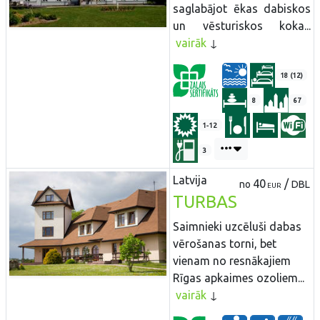
saglabājot ēkas dabiskos
un vēsturiskos koka...
vairāk
18 (12)
8
67
1-12
3
Latvija
40
/
no
DBL
EUR
TURBAS
Saimnieki uzcēluši dabas
vērošanas torni, bet
vienam no resnākajiem
Rīgas apkaimes ozoliem...
vairāk