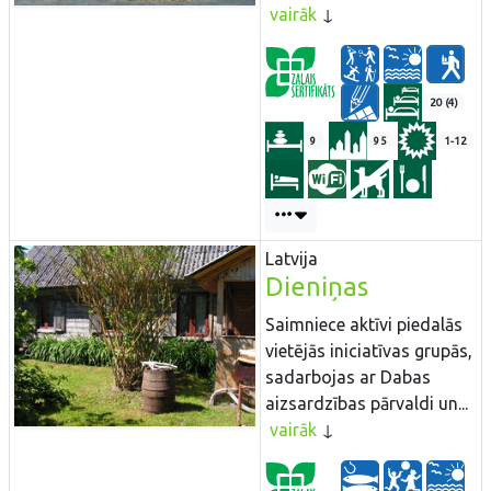
vairāk
20 (4)
9
95
1-12
Latvija
Dieniņas
Saimniece aktīvi piedalās
vietējās iniciatīvas grupās,
sadarbojas ar Dabas
aizsardzības pārvaldi un...
vairāk