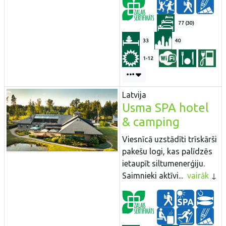
77 (30)
33
40
1-12
Latvija
Usma SPA hotel
& camping
Viesnīcā uzstādīti trīskārši
pakešu logi, kas palīdzēs
ietaupīt siltumenerģiju.
Saimnieki aktīvi...
vairāk