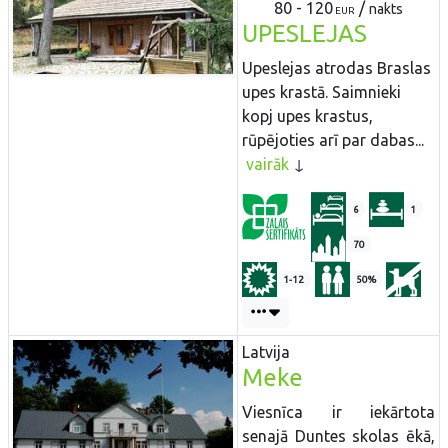
80 - 120
/
nakts
EUR
UPESLEJAS
Upeslejas atrodas Braslas
upes krastā. Saimnieki
kopj upes krastus,
rūpējoties arī par dabas...
vairāk
6
1
70
1-12
50%
Latvija
Meke
Viesnīca ir iekārtota
senajā Duntes skolas ēkā,