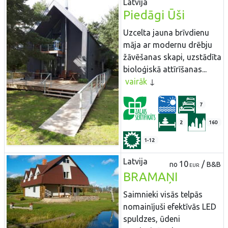
Latvija
Piedāgi Ūši
Uzcelta jauna brīvdienu
māja ar modernu drēbju
žāvēšanas skapi, uzstādīta
bioloģiskā attīrīšanas...
vairāk
7
2
160
1-12
Latvija
10
/
no
B&B
EUR
BRAMAŅI
Saimnieki visās telpās
nomainījuši efektīvās LED
spuldzes, ūdeni