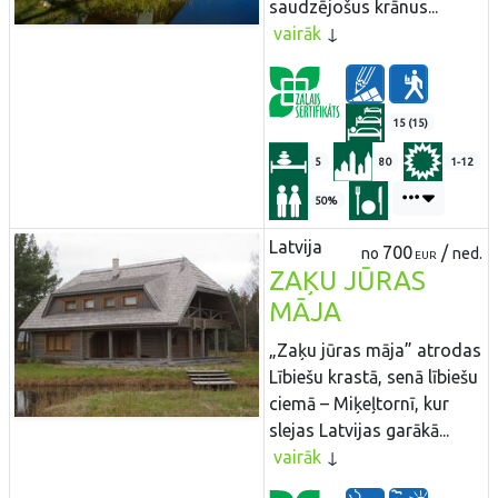
saudzējošus krānus...
vairāk
15 (15)
5
80
1-12
50%
Latvija
700
/
no
ned.
EUR
ZAĶU JŪRAS
MĀJA
„Zaķu jūras māja” atrodas
Lībiešu krastā, senā lībiešu
ciemā – Miķeļtornī, kur
slejas Latvijas garākā...
vairāk