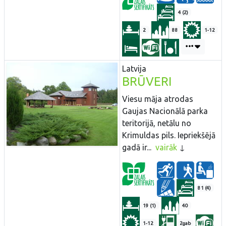
4 (2)
2
88
1-12
Latvija
BRŪVERI
Viesu māja atrodas
Gaujas Nacionālā parka
teritorijā, netālu no
Krimuldas pils. Iepriekšējā
gadā ir...
vairāk
81 (4)
19 (1)
40
1-12
2gab