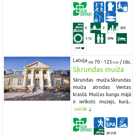
9
2
205
1-12
50%
Latvija
70 - 125
/
no
DBL
EUR
Skrundas muiža
Skrundas muiža.Skrundas
muiža atrodas Ventas
krastā. Muižas kungu mājā
ir ierīkots muzejs, kurā...
vairāk
24 (12)