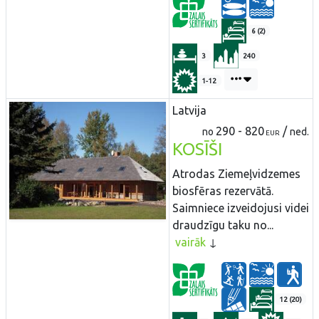
6 (2)
3
240
1-12
Latvija
290 - 820
/
no
ned.
EUR
KOSĪŠI
Atrodas Ziemeļvidzemes
biosfēras rezervātā.
Saimniece izveidojusi videi
draudzīgu taku no...
vairāk
12 (20)