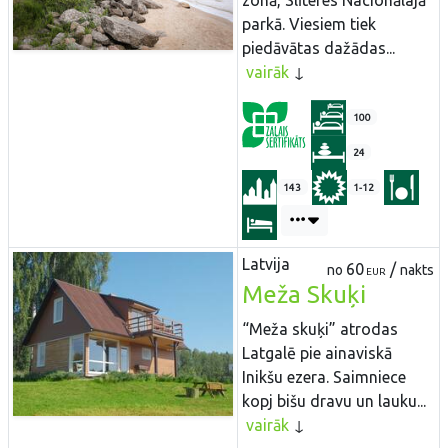
zonā, Slīteres Nacionālajā
parkā. Viesiem tiek
piedāvātas dažādas...
vairāk
100
24
143
1-12
Latvija
60
/
no
nakts
EUR
Meža Skuķi
“Meža skuķi” atrodas
Latgalē pie ainaviskā
Inikšu ezera. Saimniece
kopj bišu dravu un lauku...
vairāk