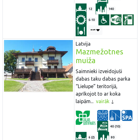
12
140
6-10
Latvija
Mazmežotnes
muiža
Saimnieki izveidojuši
dabas taku dabas parka
“Lielupe” teritorijā,
aprīkojot to ar koka
laipām...
vairāk
40 (10)
6 (2)
80