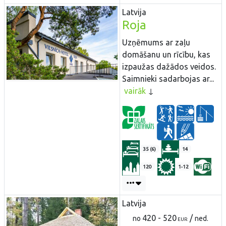
Latvija
Roja
Uzņēmums ar zaļu
domāšanu un rīcību, kas
izpaužas dažādos veidos.
Saimnieki sadarbojas ar...
vairāk
35 (6)
14
120
1-12
Latvija
420 - 520
/
no
ned.
EUR