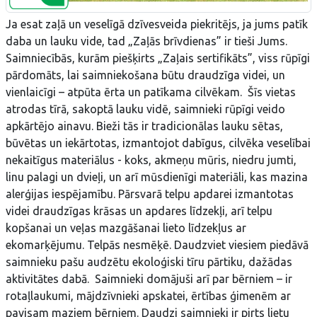
Ja esat zaļā un veselīgā dzīvesveida piekritējs, ja jums patīk
daba un lauku vide, tad „Zaļās brīvdienas” ir tieši Jums.
Saimniecībās, kurām piešķirts „Zaļais sertifikāts”, viss rūpīgi
pārdomāts, lai saimniekošana būtu draudzīga videi, un
vienlaicīgi – atpūta ērta un patīkama cilvēkam. Šīs vietas
atrodas tīrā, sakoptā lauku vidē, saimnieki rūpīgi veido
apkārtējo ainavu. Bieži tās ir tradicionālas lauku sētas,
būvētas un iekārtotas, izmantojot dabīgus, cilvēka veselībai
nekaitīgus materiālus - koks, akmeņu mūris, niedru jumti,
linu palagi un dvieļi, un arī mūsdienīgi materiāli, kas mazina
alerģijas iespējamību. Pārsvarā telpu apdarei izmantotas
videi draudzīgas krāsas un apdares līdzekļi, arī telpu
kopšanai un veļas mazgāšanai lieto līdzekļus ar
ekomarķējumu. Telpās nesmēķē. Daudzviet viesiem piedāvā
saimnieku pašu audzētu ekoloģiski tīru pārtiku, dažādas
aktivitātes dabā. Saimnieki domājuši arī par bērniem – ir
rotaļlaukumi, mājdzīvnieki apskatei, ērtības ģimenēm ar
pavisam maziem bērniem. Daudzi saimnieki ir pirts lietu