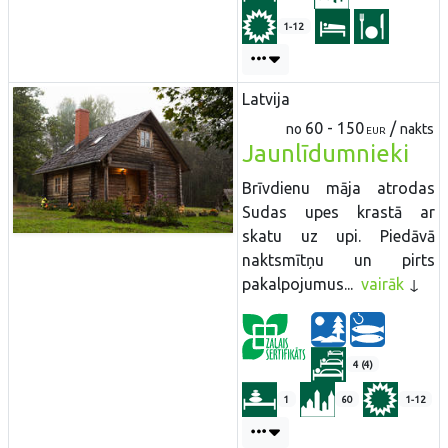
1-12
Latvija
60 - 150
/
no
nakts
EUR
Jaunlīdumnieki
Brīvdienu māja atrodas
Sudas upes krastā ar
skatu uz upi. Piedāvā
naktsmītņu un pirts
pakalpojumus...
vairāk
4 (4)
1
60
1-12