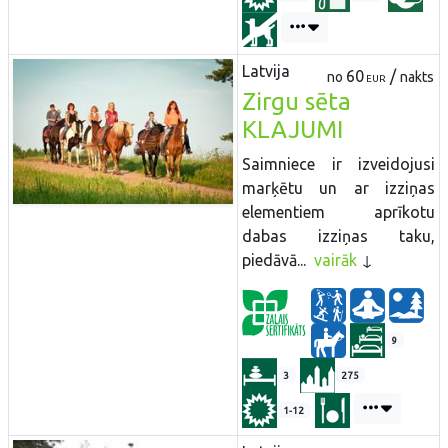
Latvija
60
/
no
nakts
EUR
Zirgu sēta
KLAJUMI
Saimniece ir izveidojusi
marķētu un ar izziņas
elementiem aprīkotu
dabas izziņas taku,
piedāvā...
vairāk
9
3
275
1-12