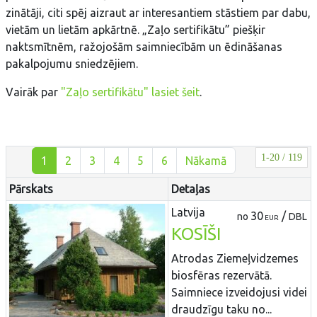
zinātāji, citi spēj aizraut ar interesantiem stāstiem par dabu,
vietām un lietām apkārtnē. „Zaļo sertifikātu” piešķir
naktsmītnēm, ražojošām saimniecībām un ēdināšanas
pakalpojumu sniedzējiem.
Vairāk par
"Zaļo sertifikātu" lasiet šeit
.
1-20 / 119
1
2
3
4
5
6
Nākamā
Pārskats
Detaļas
Latvija
30
/
no
DBL
EUR
KOSĪŠI
Atrodas Ziemeļvidzemes
biosfēras rezervātā.
Saimniece izveidojusi videi
draudzīgu taku no...